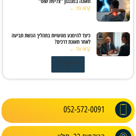
תאונה במנגנון "צליפת שוט"
קראו עוד ←
כיצד להימנע מטעויות בתהליך הגשת תביעה
לאחר תאונת דרכים?
קראו עוד ←
טענו עוד
052-572-0091