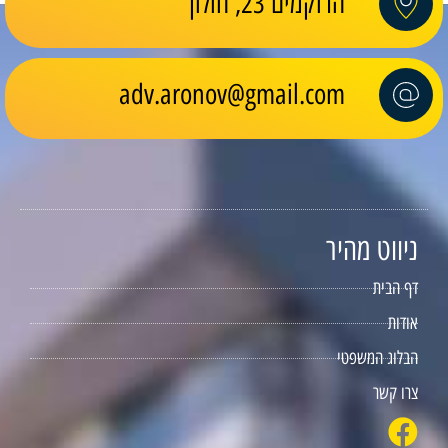
הרוקמים 23, חולון
adv.aronov@gmail.com
ניווט מהיר
דף הבית
אודות
הבלוג המשפטי
צרו קשר