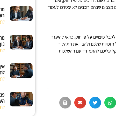
דובר בתאונת דרכים על פי החוק, ואם
ם מצבים שבהם רוכבים לא יצטרכו לעמוד
מהן
בעק
קרא
קבל פיצויים על פי חוק. כדאי להיעזר
מהו
גוף
הזכויות שלכם ולהבין את התהליך
קרא
הקל עליכם להתמודד עם ההשלכות
איך
לתב
קרא
פגי
העב
קרא