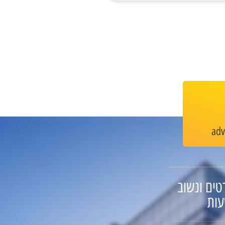
ad
טים ונשוב