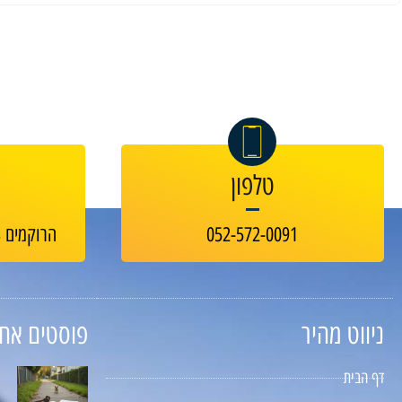
טלפון
052-572-0091
הרוקמים 23, בניין B-GREEN חולון
ניווט מהיר
פוסטים אחר
דף הבית