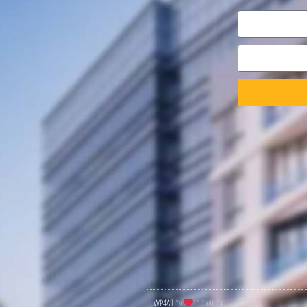
נבנה ועוצב ב-
ע"י
WP4All