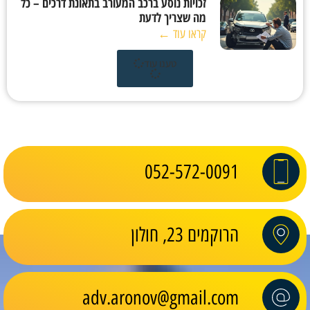
זכויות נוסע ברכב המעורב בתאונת דרכים – כל
מה שצריך לדעת
קראו עוד ←
טענו עוד
052-572-0091
הרוקמים 23, חולון
adv.aronov@gmail.com