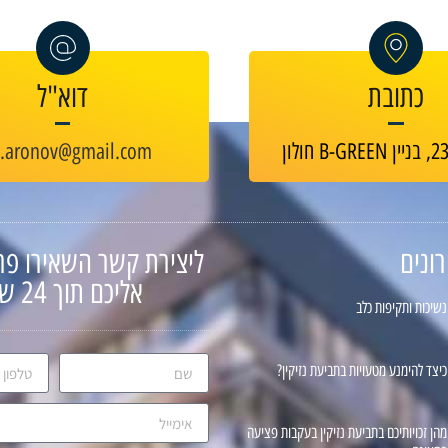
כתובת
דוא"ל
v.aronov@gmail.com
ונים
ליצירת קשר השאירו פר
אליכם תוך 24 שעות
נשיכות ותקיפות כלב
כיצד להימנע מטעויות בתביעת נזיקין?
מהן זכויותיכם בתביעת נזיקין בעקבות פציעה