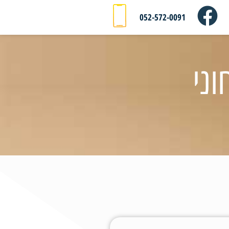
052-572-0091
ני