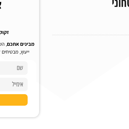
וני
צ
זקוק
מבינים אתכם
, הש
ייעוץ, מבטיחים 