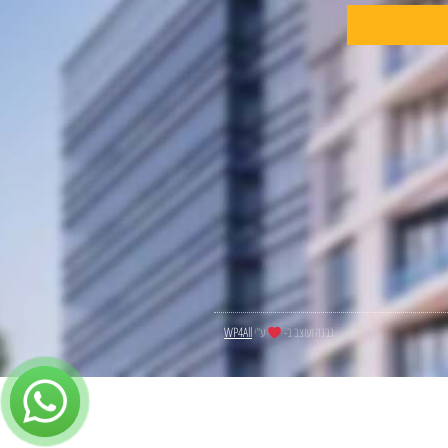
נבנה ועוצב ב-
ע"י
WP4All