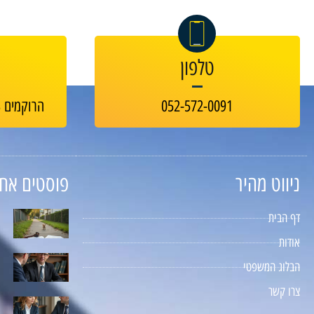
טלפון
052-572-0091
הרוקמים 23, בניין B-GREEN חולון
ניווט מהיר
פוסטים אחר
דף הבית
אודות
הבלוג המשפטי
צרו קשר