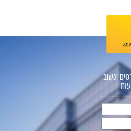
ad
טים ונשוב