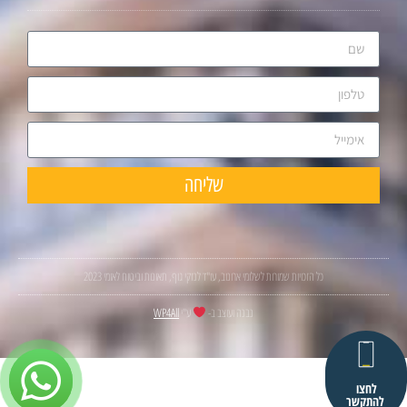
שליחה
כל הזכויות שמורות לשלומי ארונוב, עו"ד לנזקי גוף, תאונות וביטוח לאומי 2023
נבנה ועוצב ב-
ע"י
WP4All
לחצו
להתקשר