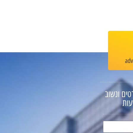
ad
טים ונשוב