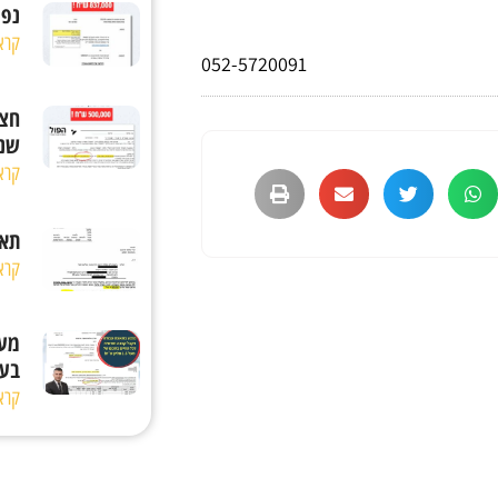
נפג
קרא
052-5720091
חצי
שנפ
קרא
תאו
קרא
בעב
קרא