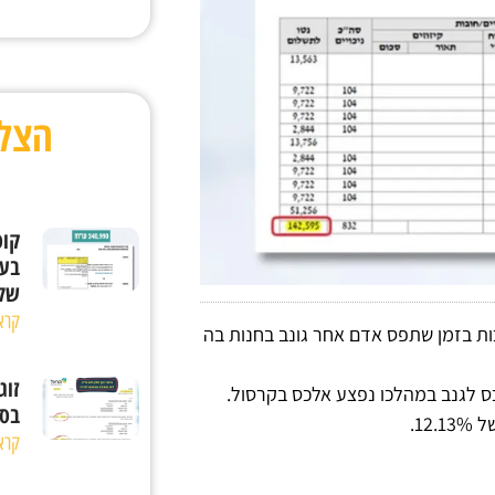
הצל
קוס
בעק
של : ,00
קרא
ות בזמן שתפס אדם אחר גונב בחנות בה
זוג
ס לגנב במהלכו נפצע אלכס בקרסול.
בסך 65,000
1.
קרא