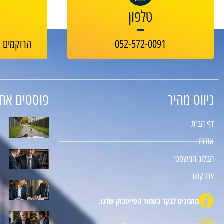
טלפון
052-572-0091
הרוקמים 23, בניין B-GREEN חולון
ניווט מהיר
פוסטים אחר
דף הבית
אודות
הבלוג המשפטי
צרו קשר
מוזמנים לבקר בעמוד הפייסבוק שלנו.