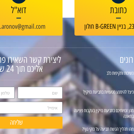
כתובת
דוא"ל
v.aronov@gmail.com
ונים
ליצירת קשר השאירו פר
אליכם תוך 24 שעות
נשיכות ותקיפות כלב
כיצד להימנע מטעויות בתביעת נזיקין?
מהן זכויותיכם בתביעת נזיקין בעקבות פציעה
בתאונה
שליחה
מהו תהליך הגשת תביעה על נזקי גוף?