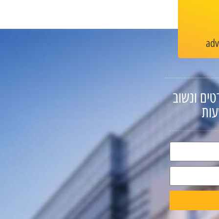
ad
טים ונשוב