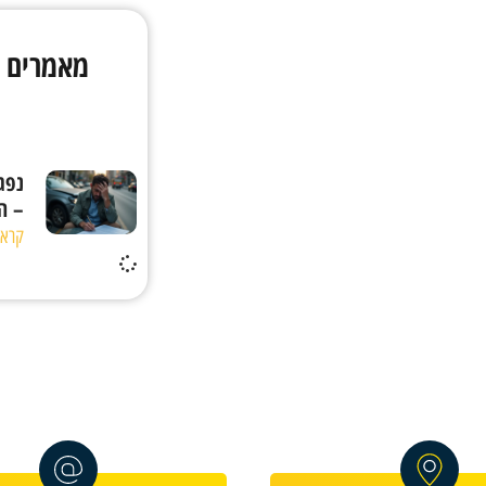
מאמרים ב
נפג
– ה
קראו