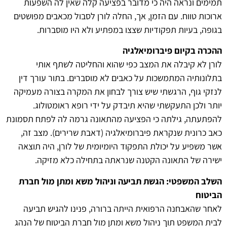
תמימים ונראה היה כי מדובר בפציעה קלה שאין לה השפעות
ארוכות טווח. עם הזמן, אך, החלה לורן לסבול מכאבים מפושטים
בגופה, בעיות תפקודיות שצצו במפתיע ולא היו מוסברות.
ההכרה בקיום פיברומיאלגיה
לורן לא קיבלה את המצב כפי שהוא והחליטה לשתף אותי
בתלונותיה המתמשכות על כאבים לא מוסברים. בתור עורך דין
לנזקי גוף, הרגשתי שיש צורך לבחון את המקרה בצורה מעמיקה
יותר ולכן התעקשתי שהיא תיבדק על ידי רופא ראומטולוג.
להפתעתה, גילתה כי הפציעה מהתאונה גרמה לה לפתח תסמונת
כאב כרונית שנקראת פיברומיאלגיה (דאבת שרירים). מצב זה,
אשר משפיע על יכולת התפקוד היומיומית של לורן, היה תוצאה
ישירה של התאונה הקטנה שנראתה בתחילה כלא מזיקה.
השלב המשפטי: הגשת תביעה וניהול משא ומתן מול חברת
הביטוח
לאחר שהאבחנה הרפואית הייתה ברורה, פנינו להגיש תביעה
לבית המשפט תוך ניהול משא ומתן מול חברת הביטוח של הנהג