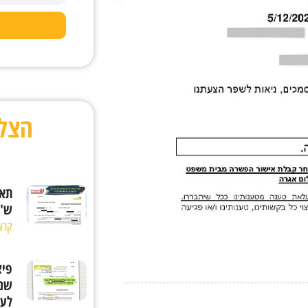
הצל
ש"ח
קרא
שנפ
לעב