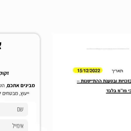
צ
זקוק
מבינים אתכם
, הש
ייעוץ, מבטחים 