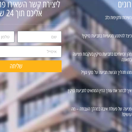
ונים
ליצירת קשר השאירו פר
אליכם תוך 24 שעות
נשיכות ותקיפות כלב
כיצד להימנע מטעויות בתביעת נזיקין?
מהן זכויותיכם בתביעת נזיקין בעקבות פציעה
בתאונה
שליחה
מהו תהליך הגשת תביעה על נזקי גוף?
איך לבחור את עורך הדין המתאים לתביעת נזיקין
פגיעה של פעולת איבה במהלך העבודה – מה
עושים?