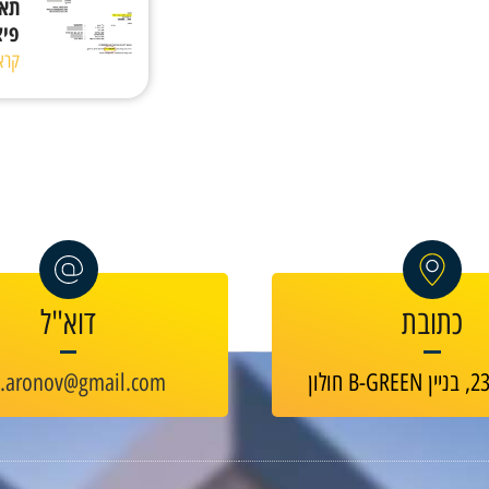
תאו
פיצוי 
קרא
כתובת
דוא"ל
v.aronov@gmail.com