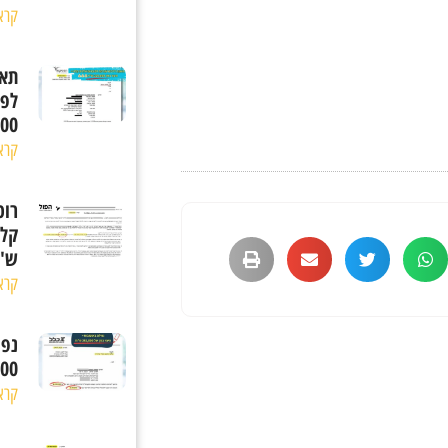
קרא
תאו
לפי
,000
קרא
רוכ
ש"
קרא
נפי
,000
קרא