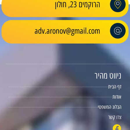
הרוקמים 23, חולון
adv.aronov@gmail.com
ניווט מהיר
דף הבית
אודות
הבלוג המשפטי
צרו קשר