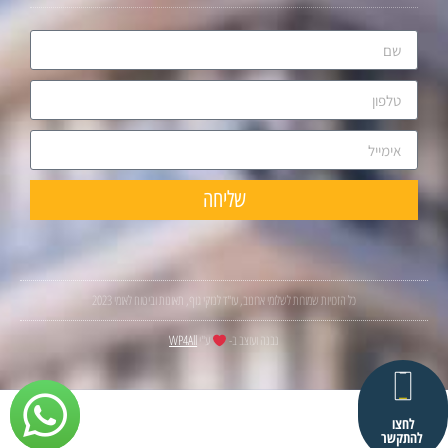
שליחה
כל הזכויות שמורות לשלומי ארונוב, עו"ד לנזקי גוף, תאונות וביטוח לאומי 2023
נבנה ועוצב ב-
ע"י
WP4All
לחצו
להתקשר